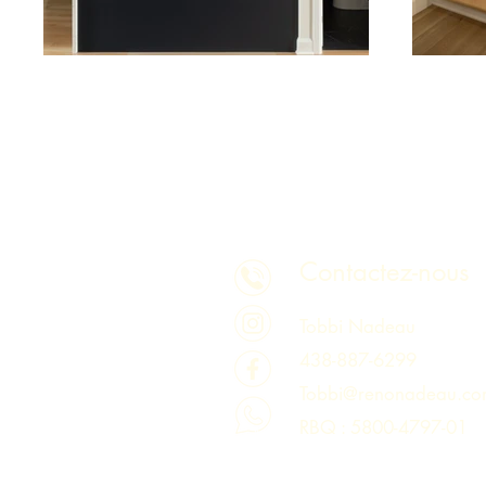
Contactez-nous
Tobbi Nadeau
438-887-6299
Tobbi@renonadeau.co
RBQ : 5800-4797-01