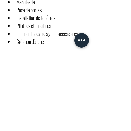
Menuiserie
Pose de portes
Installation de fenêtres
Plinthes et moulures
Finition des carrelage et accessoires
Création d'arche
Contactez-nous
Précédent
Suivant
Contactez-nous
Tobbi Nadeau
438-887-6299
Tobbi@renonadeau.com