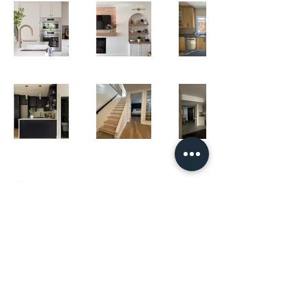
Contactez-nous
Tobbi Nadeau
438-887-6299
Tobbi@renonadeau.com
RBQ :
5800-4797-01