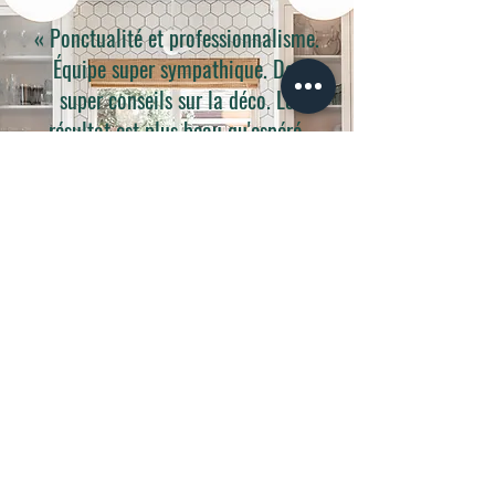
«
Ponctualité et professionnalisme.
Équipe super sympathique. Des
super conseils sur la déco. Le
résultat est plus beau qu'espéré.
Je recommande fortement Réno-
Nadeau
. »
Julie Laurence, Montréal
Contactez-nous